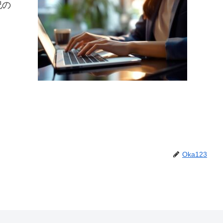
記の
Oka123