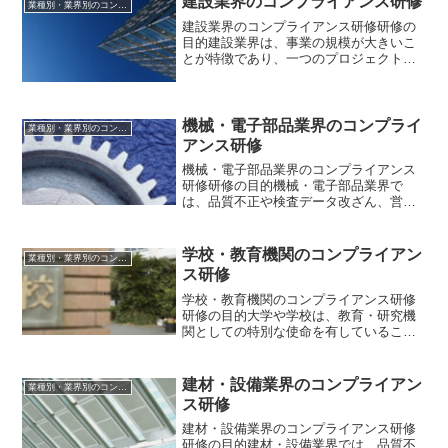
建設業界のコンプライアンス研修
業種別・業界別のコンプライアンス研修
応した知的財産や営業秘密...
建設業界のコンプライアンス研修研修の
目的建設業界は、事業の規模が大きいこ
とが特徴であり、一つのプロジェクトに
多くの企業が関係するとともに、地域や
環境にも影響を与えます。そのため、建
設業界の企業には、様々な関係者や社会
全体を広く意識しながら、...
機械・電子部品業界のコンプライ
業種別・業界別のコンプライアンス研修
アンス研修
機械・電子部品業界のコンプライアンス
研修研修の目的機械・電子部品業界で
は、品質不正や検査データ改ざん、営業
秘密の漏えい、独占禁止法違反などが企
業の信用や競争力を大きく損なうリスク
となります。本研修では、業界特有のコ
学校・教育機関のコンプライアン
業種別・業界別のコンプライアンス研修
ンプライアンスリスクと関連...
ス研修
学校・教育機関のコンプライアンス研修
研修の目的大学や学校は、教育・研究機
関としての特別な使命を有していること
から、学校運営においても、コンプライ
アンスを最大限重視しなければなりませ
ん。また、学校や職員間だけではなく、
建材・設備業界のコンプライアン
業種別・業界別のコンプライアンス研修
学生や生徒との関係を第一...
ス研修
建材・設備業界のコンプライアンス研修
研修の目的建材・設備業界では、品質不