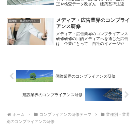
正や検査データ改ざん、建築基準法違
反、独占禁止法違反などが企業の信用を
大きく損なう要因となります。本研修で
は、関係法令や業界特有のコンプライア
メディア・広告業界のコンプライ
業種別・業界別のコンプライアンス研修
ンスリスクを理解するととも...
アンス研修
メディア・広告業界のコンプライアンス
研修研修の目的メディアへを通じた広告
は、企業にとって、自社のイメージや商
品の売上げに直結する重要な業務であ
り、取引の規模や金額も大きく なりま
す。また、効果や費用の予測が難しい
上、情報やサービスを扱うこと...
保険業界のコンプライアンス研修
建設業界のコンプライアンス研修
ホーム
コンプライアンス研修テーマ
業種別・業界
別のコンプライアンス研修