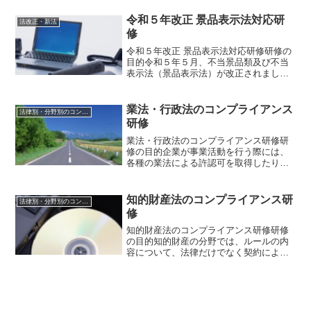
法上、どのような行為が犯罪となるのか
を知ることは、従業員の...
令和５年改正 景品表示法対応研
法改正・新法
修
令和５年改正 景品表示法対応研修研修の
目的令和５年５月、不当景品類及び不当
表示法（景品表示法）が改正されまし
た。今回の改正には、確約手続の導入、
課徴金制度の強化、優良誤認表示・有利
誤認表示に対する罰金の新設、適格消費
業法・行政法のコンプライアンス
法律別・分野別のコンプライアンス研修
者団体から事業者に対する...
研修
業法・行政法のコンプライアンス研修研
修の目的企業が事業活動を行う際には、
各種の業法による許認可を取得したり、
規制を遵守する必要があります。これら
の業法と呼ばれる法律の大半は、行政法
に分類されます。そのため、行政法への
知的財産法のコンプライアンス研
法律別・分野別のコンプライアンス研修
理解を深めることは、自治...
修
知的財産法のコンプライアンス研修研修
の目的知的財産の分野では、ルールの内
容について、法律だけでなく契約によっ
て決定される部分が大きくなっていま
す。また、知的財産については、他の分
野と異なり、意図せずにコンプライアン
ス違反となってしまうリスク...