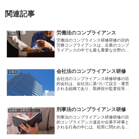
関連記事
労働法のコンプライアンス
労働法
労働法のコンプラインス研修研修の目的
労務コンプライアンスは、企業のコンプ
ライアンスの中でも最も重要な分野の一
つです。人事労務をめぐるトラブルは、
企業と従業員の双方にとって大きなマイ
ナスとなります。労働法に対する理解を
深めることは、企業と従業...
会社法のコンプライアンス研修
企業法
会社法のコンプライアンス研修研修の目
的会社は、会社法に基づいて設立・運営
される組織であり、取締役や監査役等の
役員の地位と権限も会社法によって 定め
られています。そのため、企業のコンプ
ライアンスにおいても、会社法は最も重
要な法律であるといえ、...
刑事法のコンプライアンス研修
法律別・分野別のコンプライアンス研修
刑事法のコンプライアンス研修研修の目
的コンプライアンス違反や企業不祥事と
される行為の中には、犯罪に問われるも
のがあります。犯罪とそれに対する 刑罰
について定めている法律が刑法です。刑